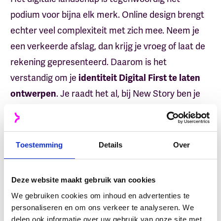
podium voor bijna elk merk. Online design brengt
echter veel complexiteit met zich mee. Neem je
een verkeerde afslag, dan krijg je vroeg of laat de
rekening gepresenteerd. Daarom is het
verstandig om je
identiteit Digital First te laten
. Je raadt het al, bij New Story ben je
ontwerpen
aan het juiste adres. Ook voor andere vormen van
design. Als we het niet zelf maken, doen we het
samen met onze partners, terwijl we alles
Toestemming
Details
Over
nauwlettend in de gaten houden.
Deze website maakt gebruik van cookies
We gebruiken cookies om inhoud en advertenties te
personaliseren en om ons verkeer te analyseren. We
delen ook informatie over uw gebruik van onze site met