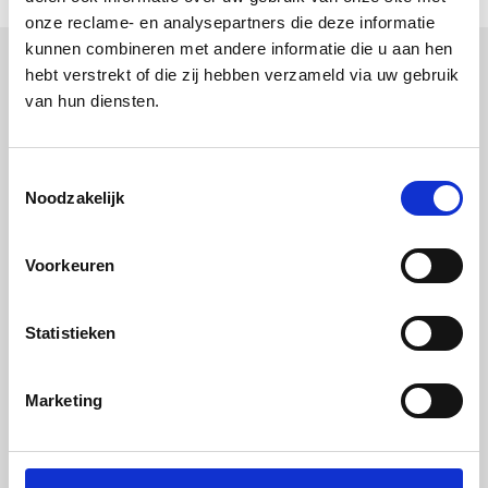
onze reclame- en analysepartners die deze informatie
kunnen combineren met andere informatie die u aan hen
hebt verstrekt of die zij hebben verzameld via uw gebruik
van hun diensten.
Toestemmingsselectie
Noodzakelijk
Laten we kennismaken
Voorkeuren
Heeft jouw merk meer nodig dan alleen een likje
verf? Neem contact op met New Story. Ons team
Statistieken
staat te popelen om prachtige dingen te creëren
waar mensen van houden. En dat geldt zeker ook
Marketing
voor jouw merk!