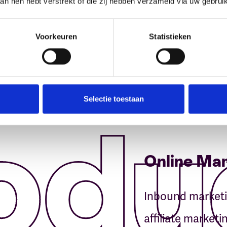
aan hen hebt verstrekt of die zij hebben verzameld via uw gebrui
Voorkeuren
Statistieken
Selectie toestaan
odu
Online Ma
Inbound marketi
affiliate marketi