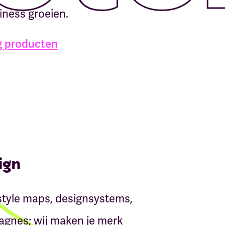
iness groeien.
g producten
ign
 style maps, designsystems,
gnes; wij maken je merk