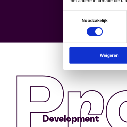
met andere informatie die u 
Toestemmingsselectie
Noodzakelijk
Weigeren
Pr
Development