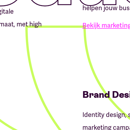
helpen jouw bus
itale
aat, met high
Bekijk marketin
Brand Des
Identity design,
marketing campa