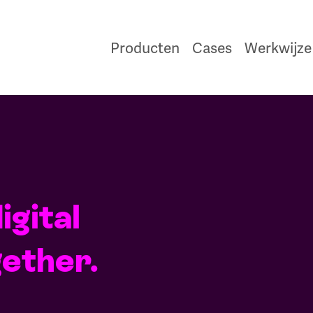
Producten
Cases
Werkwijze
igital
ether.