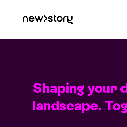
Shaping your d
landscape. Tog