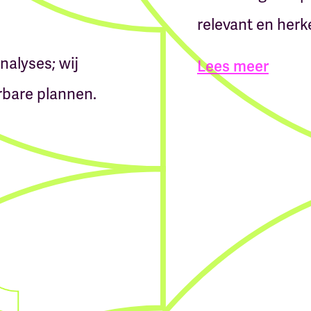
relevant en herk
nalyses; wij
Lees meer
rbare plannen.