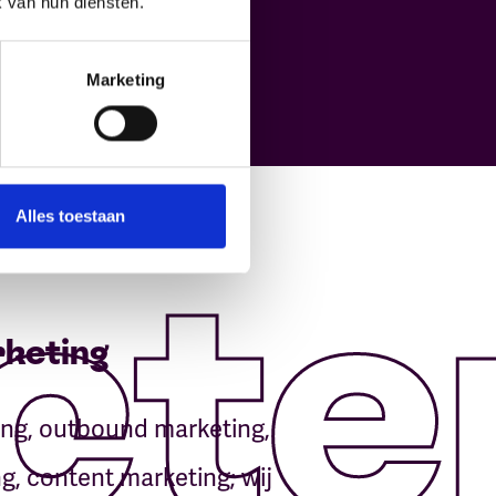
k van hun diensten.
Marketing
Alles toestaan
cte
rketing
ng, outbound marketing,
ng, content marketing; wij