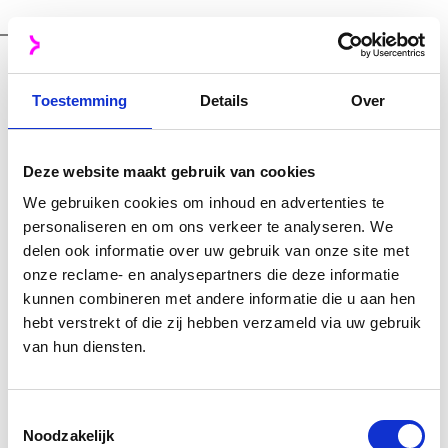
Oplossing
Van inventarisatie tot
Toestemming
Details
Over
gezamenlijke ontwikkeling
New Story begint elke digitale transformatie
Deze website maakt gebruik van cookies
met een sterke strategie. Voor Dura Vermeer
We gebruiken cookies om inhoud en advertenties te
startten we met een uitgebreide analyse om
personaliseren en om ons verkeer te analyseren. We
delen ook informatie over uw gebruik van onze site met
de benodigde componenten in kaart te
onze reclame- en analysepartners die deze informatie
brengen. Vervolgens ontwikkelden we een
kunnen combineren met andere informatie die u aan hen
modulair design systeem, waardoor de bouw
hebt verstrekt of die zij hebben verzameld via uw gebruik
van de website efficiënt en
van hun diensten.
toekomstbestendig werd. De ontwikkeling
van het nieuwe digitale platform vond plaats
Toestemmingsselectie
volgens de
scrum-methodiek
, waarbij de
Noodzakelijk