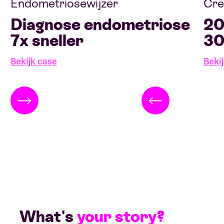
Endometriosewijzer
Cre
Diagnose endometriose
20
7x sneller
30
Bekijk case
Beki
What's
your story?