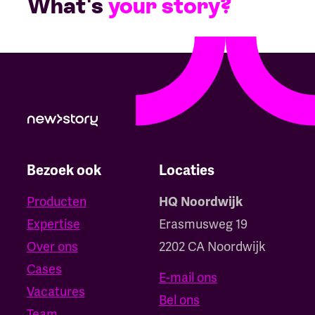
What's
your story?
Bezoek ook
Locaties
Producten
HQ Noordwijk
Expertise
Erasmusweg 19
Over ons
2202 CA Noordwijk
Cases
E-mail ons
Vacatures
Bel ons
Team