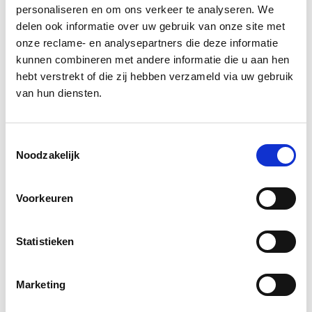
businesscase
personaliseren en om ons verkeer te analyseren. We
delen ook informatie over uw gebruik van onze site met
Hoewel de vraag vanuit de markt voor de
onze reclame- en analysepartners die deze informatie
hand ligt, moeten we wel leren hoe snel de
kunnen combineren met andere informatie die u aan hen
hebt verstrekt of die zij hebben verzameld via uw gebruik
markt kan groeien. We hebben deze inzichten
van hun diensten.
nodig om de businesscase te verfijnen en te
begrijpen welk niveau van investering vereist
is en gerechtvaardigd is. Daarom hebben we
Toestemmingsselectie
Noodzakelijk
strategisch gekozen om een haalbaar
prototype te ontwikkelen, zodat we kunnen
Voorkeuren
testen, leren en verbeteren voordat we het
budget en de platform opschalen.
Statistieken
Marketing
Agile ontwikkeling