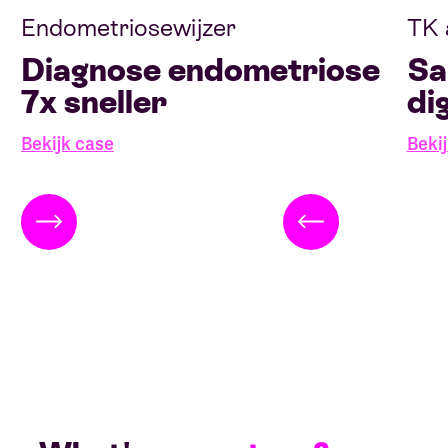
Endometriosewijzer
TK 
Diagnose endometriose
Sa
7x sneller
di
Bekijk case
Beki