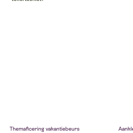
Themaficering vakantiebeurs
Aankl