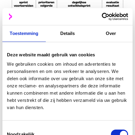
Toestemming
Details
Over
Proces Creative Sprint
Deze website maakt gebruik van cookies
We gebruiken cookies om inhoud en advertenties te
Werkzaamheden sprintdagen
personaliseren en om ons verkeer te analyseren. We
delen ook informatie over uw gebruik van onze site met
onze reclame- en analysepartners die deze informatie
Bij de kick-off nemen we alle
kunnen combineren met andere informatie die u aan hen
contentvraagstukken door om een gevoel bij
hebt verstrekt of die zij hebben verzameld via uw gebruik
de hoeveelheid te krijgen en stellen we
van hun diensten.
samen vast in welke volgorde we ze gaan
beetpakken. Vervolgens zoomen we per
Toestemmingsselectie
project in voor verdere verheldering. Nu kan
Noodzakelijk