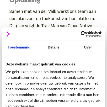
Samen met Van der Valk werkt ons team aan
een plan voor de toekomst van hun platform.
Dit plan volgt de Trail Map van Cloud Native
Computing Platform, die als een gids dient
voor bedrijven die willen overstappen naar
Cloud Native-technologie. Cloud Native houdt
Toestemming
Details
Over
in dat de technologie wordt aangepast aan de
specifieke behoeften van een organisatie, wat
Deze website maakt gebruik van cookies
leidt tot betere prestaties,
We gebruiken cookies om inhoud en advertenties te
kostenbesparingen en meer flexibiliteit om
personaliseren en om ons verkeer te analyseren. We
nieuwe dingen uit te proberen. Met behulp
delen ook informatie over uw gebruik van onze site met
onze reclame- en analysepartners die deze informatie
van de Trail Map kunnen we stap voor stap de
kunnen combineren met andere informatie die u aan hen
transitie naar Cloud Native maken, waarbij
hebt verstrekt of die zij hebben verzameld via uw gebruik
platformen zoals AWS, Google Cloud, Apple,
van hun diensten.