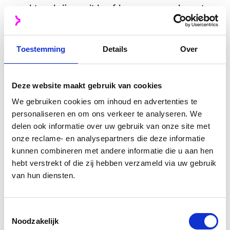
mocht verkrijgen uit hoofde van overeenkomsten
tot het leveren van Producten (inclusief eventuele
daarmee verband houdende (incasso)kosten en
Toestemming
Details
Over
rente) volledig zijn betaald.
7.2. Klant is vóór bedoelde eigendomsovergang
niet bevoegd de Producten, anders dan
Deze website maakt gebruik van cookies
overeenkomstig zijn normale bedrijf en de
We gebruiken cookies om inhoud en advertenties te
personaliseren en om ons verkeer te analyseren. We
normale bestemming van de Producten, te
delen ook informatie over uw gebruik van onze site met
gebruiken, verkopen, af te leveren of anderszins
onze reclame- en analysepartners die deze informatie
te vervreemden.
kunnen combineren met andere informatie die u aan hen
7.3. Klant is verplicht de Producten die onder
hebt verstrekt of die zij hebben verzameld via uw gebruik
van hun diensten.
eigendomsvoorbehoud zijn afgeleverd zorgvuldig
te bewaren.
Toestemmingsselectie
Noodzakelijk
8. Zekerheid