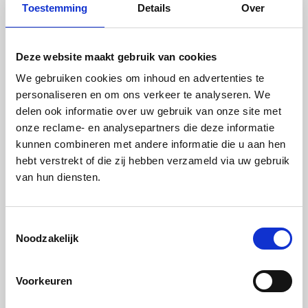
We zijn benieuwd naar jouw digitale
Toestemming
Details
Over
uitdagingen. Laat van je horen, dan
nemen we snel contact met je op!
Deze website maakt gebruik van cookies
We gebruiken cookies om inhoud en advertenties te
personaliseren en om ons verkeer te analyseren. We
delen ook informatie over uw gebruik van onze site met
onze reclame- en analysepartners die deze informatie
kunnen combineren met andere informatie die u aan hen
hebt verstrekt of die zij hebben verzameld via uw gebruik
van hun diensten.
Toestemmingsselectie
Noodzakelijk
Voorkeuren