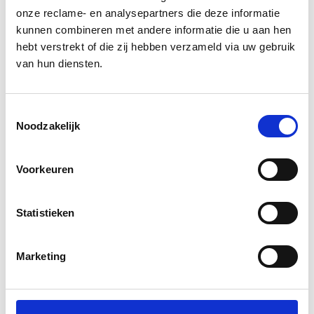
onze reclame- en analysepartners die deze informatie
kunnen combineren met andere informatie die u aan hen
Doorpraten over de Story
hebt verstrekt of die zij hebben verzameld via uw gebruik
Sprint?
van hun diensten.
Waar veel content trajecten blijven hangen in
Toestemmingsselectie
zichtbaarheid, bouwen wij aan rendement.
Noodzakelijk
Alles is gericht op groei: meer traffic, meer
leads, meer omzet. Zo simpel is het. Wat zijn
Voorkeuren
jouw wensen, uitdagingen of vragen rondom
Story Sprint? Laat van je horen. Samen
Statistieken
worden we vast wijzer.
Marketing