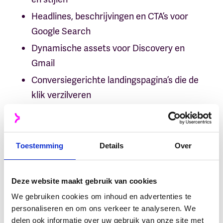
Headlines, beschrijvingen en CTA’s voor
Google Search
Dynamische assets voor Discovery en
Gmail
Conversiegerichte landingspagina’s die de
klik verzilveren
Social posts en e-mailcontent die
aansluiten bij de funnelfase
Toestemming
Details
Over
Zo ontstaat er één consistente campagne,
slim opgebouwd rondom jouw verhaal –
Deze website maakt gebruik van cookies
verspreid via kanalen waar jouw doelgroep
We gebruiken cookies om inhoud en advertenties te
echt actief is.
personaliseren en om ons verkeer te analyseren. We
delen ook informatie over uw gebruik van onze site met