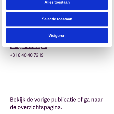
Alles toestaan
Meer weten?
Selectie toestaan
Neem contact op met:
Weigeren
Alain Manche
alain@newstory.nl
+31 6 40 40 76 19
Bekijk de vorige publicatie of ga naar
de
overzichtspagina
.