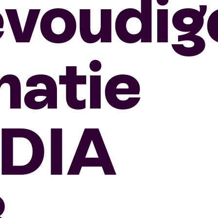
voudig
natie
 DIA
3