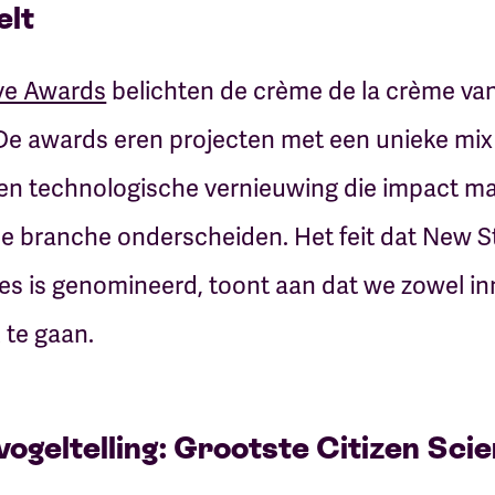
elt
ive Awards
belichten de crème de la crème va
 De awards eren projecten met een unieke mix 
gn en technologische vernieuwing die impact m
le branche onderscheiden. Het feit dat New St
s is genomineerd, toont aan dat we zowel inn
 te gaan.
vogeltelling: Grootste Citizen Sci