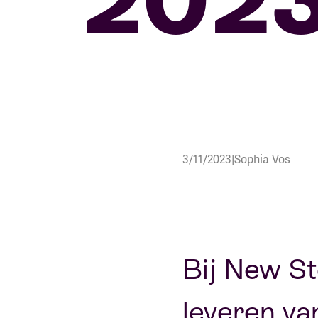
3/11/2023
|
Sophia Vos
Bij New St
leveren van