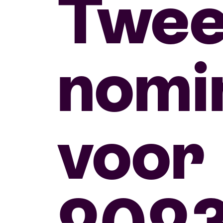
Twee
nomi
voor
202