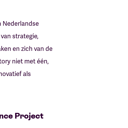
n Nederlandse
van strategie,
aken en zich van de
ory niet met één,
ovatief als
ence Project