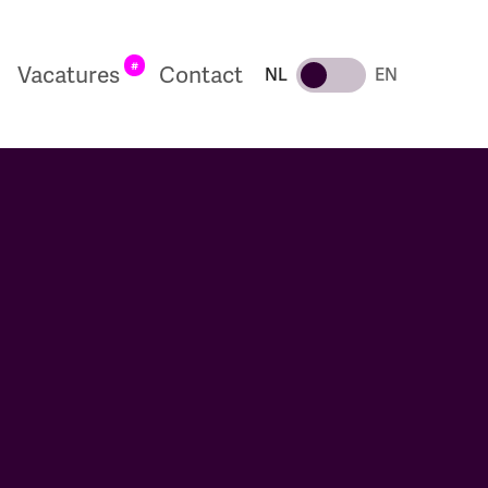
#
Vacatures
Contact
NL
EN