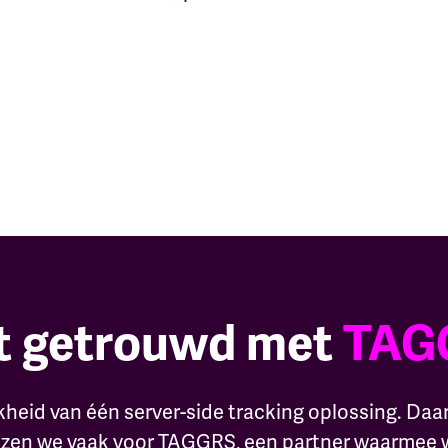
t getrouwd met
TAG
ijkheid van één server-side tracking oplossing. 
iezen we vaak voor TAGGRS, een partner waarmee