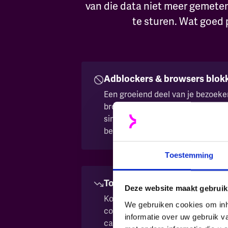
van die data niet meer gemeten.
te sturen. Wat goed p
Adblockers & browsers blokk
Een groeiend deel van je bezoeke
browsers met tracking-preventie. 
simpelweg niet, waardoor hun ged
beeld blijven.
Toestemming
Tot 20% van je conversies va
Deze website maakt gebruik
Korte cookielevens en onderbrok
We gebruiken cookies om inh
conversies stilletjes uit je dashb
informatie over uw gebruik 
campagnes presteren vaak beter d