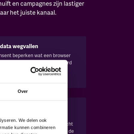
huift en campagnes zijn lastiger
aar het juiste kanaal.
 data wegvallen
onsent beperken wat een browser
at vroeger vanzelfsprekend werd
nde vlek in je rapportages.
Over
meer klopt
alen schuiven conversies van
alyseren. We delen ook
 weet niet zeker welk kanaal écht
formatie kunnen combineren
n budget gaat te makkelijk naar de