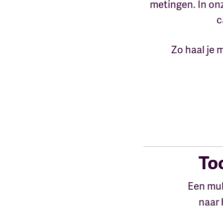
metingen. In on
c
Zo haal je m
To
Een mul
naar 