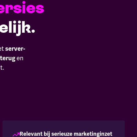
ersies
lijk.
et
server-
en
 terug
t.
Relevant bij serieuze marketinginzet