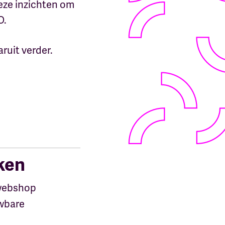
ze inzichten om
O.
uit verder.
ken
 webshop
uwbare