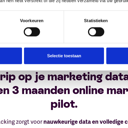
aan hen hebt verstrekt of die zij hebben verzameld via uw gebrui
verkeerde bron.
Voorkeuren
Statistieken
Selectie toestaan
ip op je marketing dat
en 3 maanden online mar
pilot.
acking zorgt voor
nauwkeurige data en volledige c