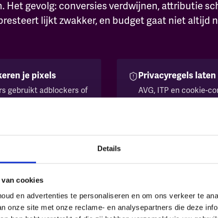
 Het gevolg: conversies verdwijnen, attributie sc
resteert lijkt zwakker, en budget gaat niet altijd n
eren je pixels
Privacyregels laten
rs gebruikt adblockers of
AVG, ITP en cookie-c
Client-side pixels laden
nog mag doorgeven. W
rag en conversies buiten
gemeten, is nu een bli
Details
lt weg
Attributie die niet 
 van cookies
en sessies zorgen dat
Door ontbrekende sign
oud en advertenties te personaliseren en om ons verkeer te an
oards verdwijnen. Je
kanaal naar kanaal. Je
van onze site met onze reclame- en analysepartners die deze in
an de cijfers je laten
voor de omzet zorgt e