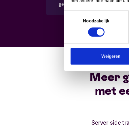
met andere informatie die u 
geloven.
Toestemmingsselectie
Noodzakelijk
Weigeren
Meer gr
met e
Server-side tr