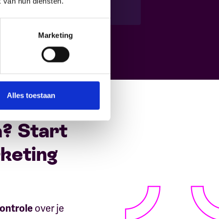
k van hun diensten.
Marketing
Alles toestaan
a? Start
keting
over je
ontrole