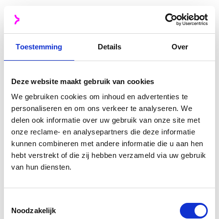
Hoe werken wij?
Onze aanpak in 3
Toestemming
Details
Over
duidelijke stappen
Deze website maakt gebruik van cookies
In enkele stappen bouwen we aan jouw
We gebruiken cookies om inhoud en advertenties te
personaliseren en om ons verkeer te analyseren. We
duurzame succes:
delen ook informatie over uw gebruik van onze site met
onze reclame- en analysepartners die deze informatie
Bij ons gaat het niet om snelheid, maar om
kunnen combineren met andere informatie die u aan hen
en
. Wij zorgen ervoor dat
kwaliteit
duurzaamheid
hebt verstrekt of die zij hebben verzameld via uw gebruik
jouw webshop of webwinkel klaar is voor
van hun diensten.
.
langdurig succes
Toestemmingsselectie
Start de samenwerking
Noodzakelijk