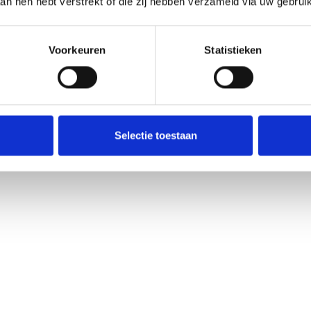
aan hen hebt verstrekt of die zij hebben verzameld via uw gebrui
(
Development
)
Voorkeuren
Statistieken
Selectie toestaan
ntha den Boer
Ilse Rondaij
Data & Performance