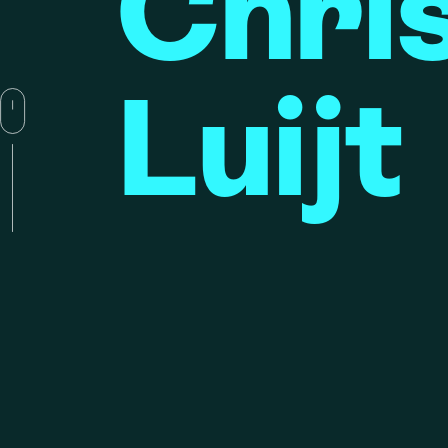
Chri
Luijt