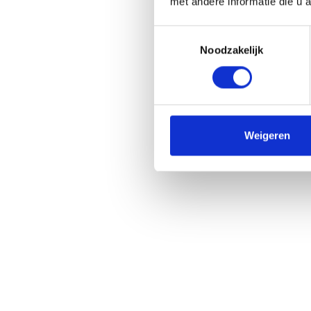
met andere informatie die u 
Toestemmingsselectie
Yvet van ’t Hof
Bridg
Noodzakelijk
UX Design
Hospital
Ga naar het
team overzicht
Weigeren