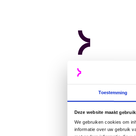
Meer weten?
Neem contact 
Toestemming
Rob Fenger
(
Devel
Deze website maakt gebruik
We gebruiken cookies om inh
informatie over uw gebruik 