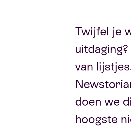
Twijfel je 
uitdaging? 
van lijstje
Newstorian
doen we di
hoogste n