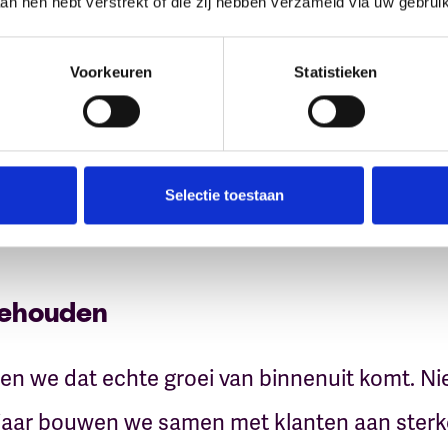
aan hen hebt verstrekt of die zij hebben verzameld via uw gebrui
Voorkeuren
Statistieken
Selectie toestaan
gehouden
en we dat echte groei van binnenuit komt. Niet 
ig jaar bouwen we samen met klanten aan ster