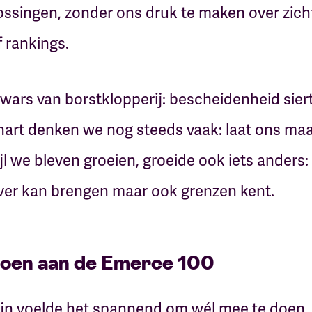
lossingen, zonder ons druk te maken over zich
 rankings.
 wars van borstklopperij: bescheidenheid sier
 hart denken we nog steeds vaak: laat ons maa
l we bleven groeien, groeide ook iets anders:
ver kan brengen maar ook grenzen kent.
en aan de Emerce 100
lijn voelde het spannend om wél mee te doen.