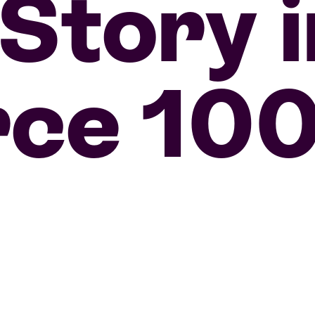
Story i
ce 10