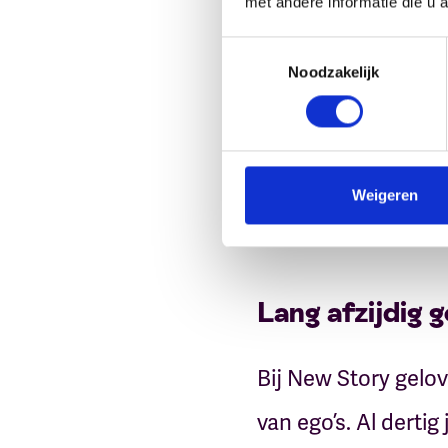
met andere informatie die u 
Toestemmingsselectie
Noodzakelijk
Weigeren
Lang afzijdig 
Bij New Story gelov
van ego’s. Al dert