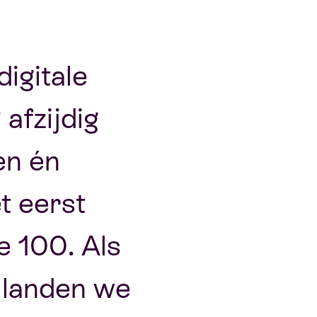
digitale
 afzijdig
ten én
t eerst
e 100. Als
 landen we