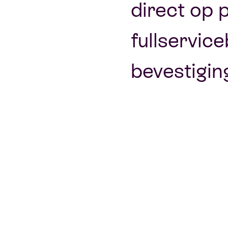
direct op 
fullservic
bevestigin