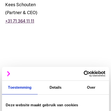
Kees Schouten
(
Partner & CEO
)
+31 71 364 11 11
Pascal van den Hoek
Development
Paul Vettewinkel
COO
Alex Kelderman
IT Operations
Toestemming
Details
Over
Maarten Plug
Finance
Deze website maakt gebruik van cookies