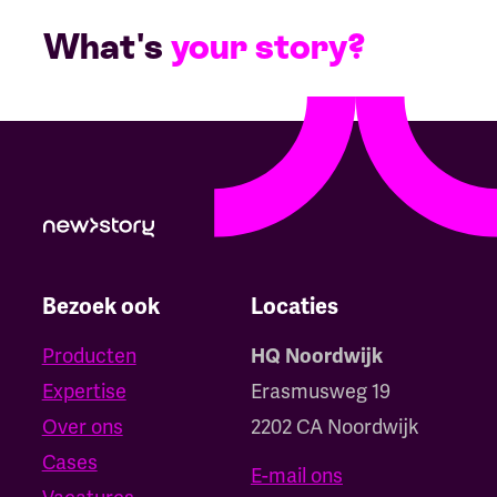
What's
your story?
Bezoek ook
Locaties
Producten
HQ Noordwijk
Expertise
Erasmusweg 19
Over ons
2202 CA Noordwijk
Cases
E-mail ons