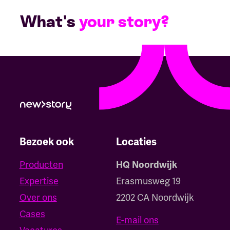
What's
your story?
Bezoek ook
Locaties
Producten
HQ Noordwijk
Expertise
Erasmusweg 19
Over ons
2202 CA Noordwijk
Cases
E-mail ons