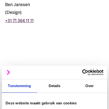
Ben Janssen
(
Design
)
+31 71 364 11 11
Raul Fernandez van Dijk
Development
Jacob Jonkman
Development
Daan Parlevliet
Data & Insights
Toestemming
Details
Over
Maarten Plug
Finance
Deze website maakt gebruik van cookies