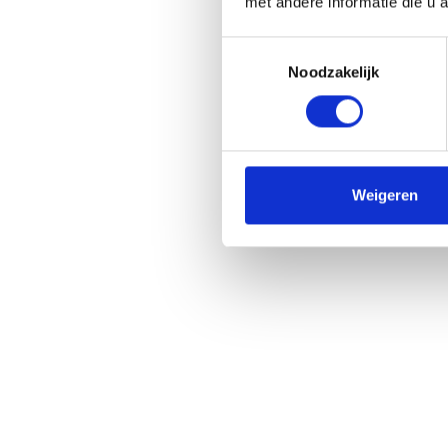
met andere informatie die u 
Toestemmingsselectie
Samantha den Boer
Ben 
Noodzakelijk
HR
Design
Ga naar het
team overzicht
Weigeren