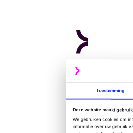
Meer weten?
Neem contact 
Toestemming
Kelly Nijgh
(
Design
Deze website maakt gebruik
We gebruiken cookies om inh
informatie over uw gebruik 