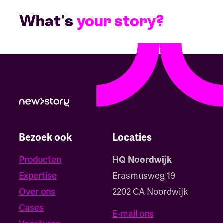
What's
your story?
Bezoek ook
Locaties
Producten
HQ Noordwijk
Expertise
Erasmusweg 19
Over ons
2202 CA Noordwijk
Cases
E-mail ons