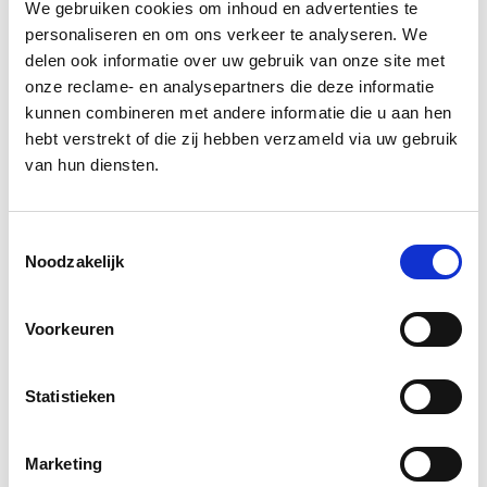
We gebruiken cookies om inhoud en advertenties te
Ga naar het
team overzicht
personaliseren en om ons verkeer te analyseren. We
delen ook informatie over uw gebruik van onze site met
onze reclame- en analysepartners die deze informatie
kunnen combineren met andere informatie die u aan hen
hebt verstrekt of die zij hebben verzameld via uw gebruik
van hun diensten.
Toestemmingsselectie
Noodzakelijk
Voorkeuren
Statistieken
Word ook een Newstorian.
We nemen
Marketing