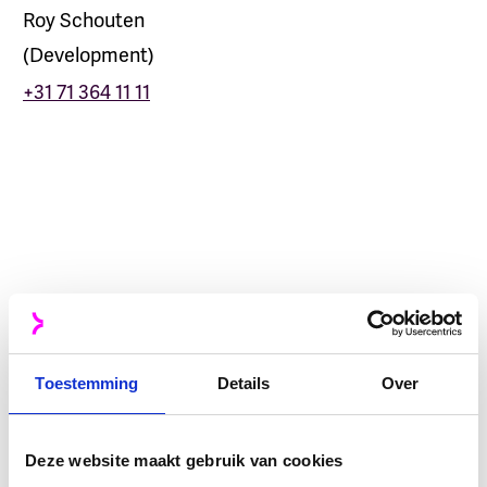
Roy Schouten
(
Development
)
+31 71 364 11 11
Hugo de Bruijne
Partner & Founder
Ben Janssen
Design
Samantha den Boer
HR
Toestemming
Details
Over
Gillis Haasnoot
Development
Deze website maakt gebruik van cookies